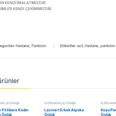
N KENDİ İMALATIMIZDIR.
İMLER KENDİ ÇEKİMİMİZDİR.
egoriler:
Hastane
,
Pantolon
Etiketler:
acil
,
Hastane
,
pantolon
 ürünler
leri
,
İş Önlüğü
İş Elbiseleri
,
İş Önlüğü
İş Elbisele
 Pötikare Kadın
Lacivert Erkek Alpaka
Koyu Pe
a Önlük
Önlük
Önlük