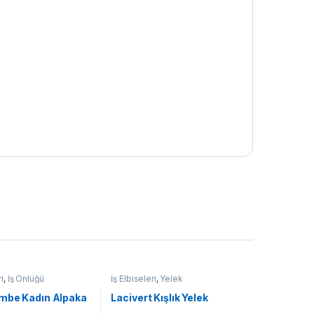
ri
,
İş Önlüğü
İş Elbiseleri
,
Yelek
mbe Kadın Alpaka
Lacivert Kışlık Yelek