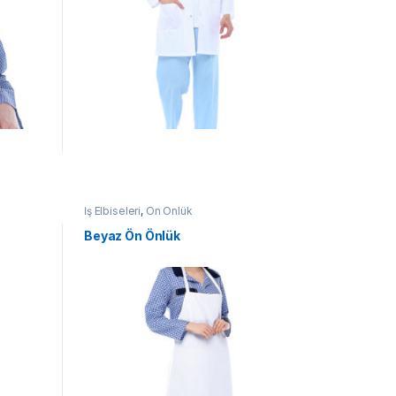
İş Elbiseleri
,
Ön Önlük
Beyaz Ön Önlük