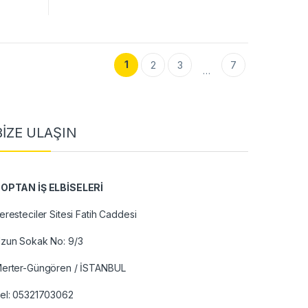
1
2
3
7
…
BİZE ULAŞIN
OPTAN İŞ ELBİSELERİ
eresteciler Sitesi Fatih Caddesi
zun Sokak No: 9/3
erter-Güngören / İSTANBUL
el:
05321703062