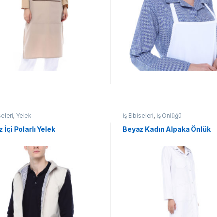
seleri
,
Yelek
İş Elbiseleri
,
İş Önlüğü
 İçi Polarlı Yelek
Beyaz Kadın Alpaka Önlük