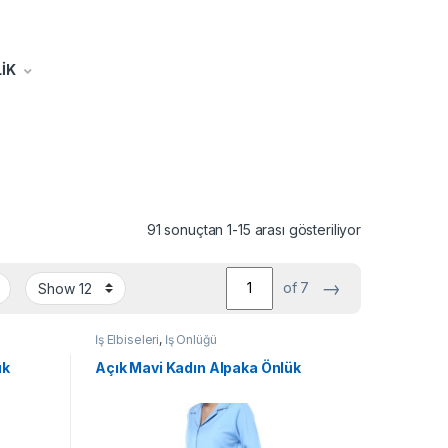
İK
91 sonuçtan 1-15 arası gösteriliyor
→
of 7
İş Elbiseleri
,
İş Önlüğü
ük
Açık Mavi Kadın Alpaka Önlük