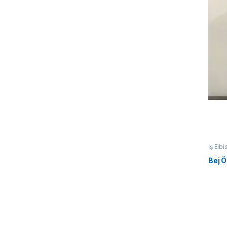
İş Elbi
Bej Ö