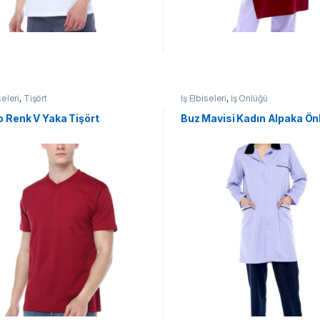
seleri
,
Tişört
İş Elbiseleri
,
İş Önlüğü
 Renk V Yaka Tişört
Buz Mavisi Kadın Alpaka Ön