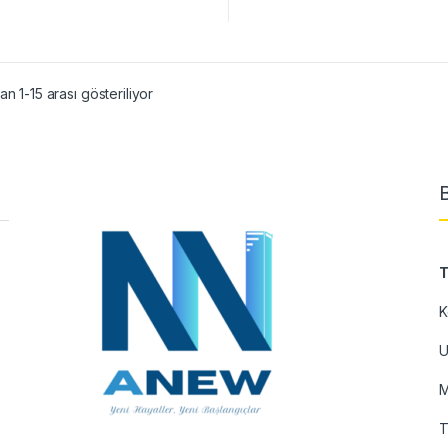
an 1-15 arası gösteriliyor
T
K
U
M
T