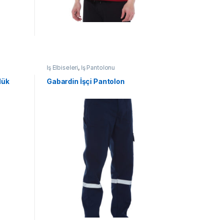
İş Elbiseleri
,
İş Pantolonu
lük
Gabardin İşçi Pantolon