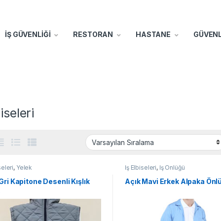
İŞ GÜVENLİĞİ
RESTORAN
HASTANE
GÜVENL
iseleri
seleri
,
Yelek
İş Elbiseleri
,
İş Önlüğü
Gri Kapitone Desenli Kışlık
Açık Mavi Erkek Alpaka Önl
k