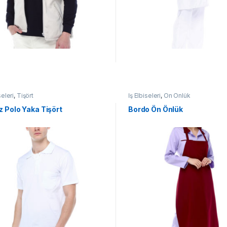
seleri
,
Tişört
İş Elbiseleri
,
Ön Önlük
 Polo Yaka Tişört
Bordo Ön Önlük