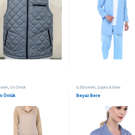
seleri
,
Ön Önlük
İş Elbiseleri
,
Şapka & Bere
n Önlük
Beyaz Bere