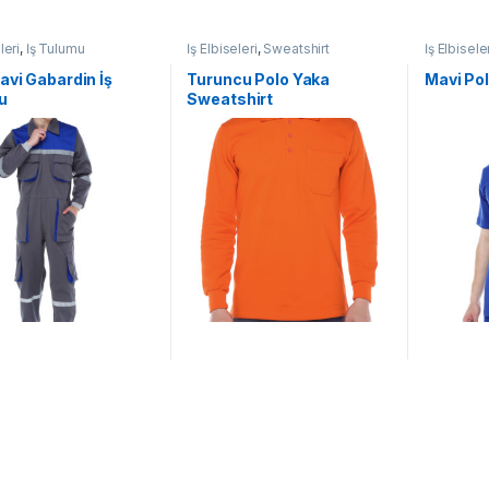
leri
,
İş Tulumu
İş Elbiseleri
,
Sweatshirt
İş Elbisele
Mavi Gabardin İş
Turuncu Polo Yaka
Mavi Pol
u
Sweatshirt