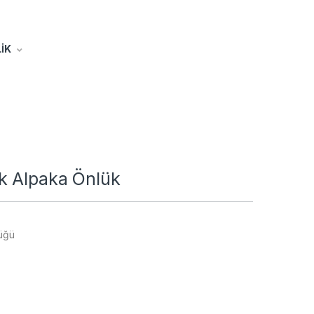
İK
k Alpaka Önlük
üğü