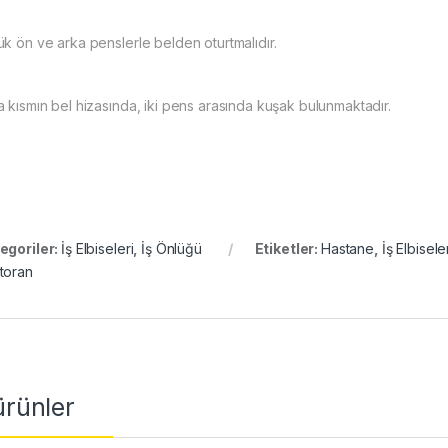
ük ön ve arka penslerle belden oturtmalıdır.
a kısmın bel hizasında, iki pens arasında kuşak bulunmaktadır.
egoriler:
İş Elbiseleri
,
İş Önlüğü
Etiketler:
Hastane
,
İş Elbisele
toran
 ürünler