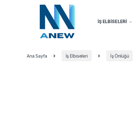
İŞ ELBİSELERİ
Ana Sayfa
İş Elbiseleri
İş Önlüğü