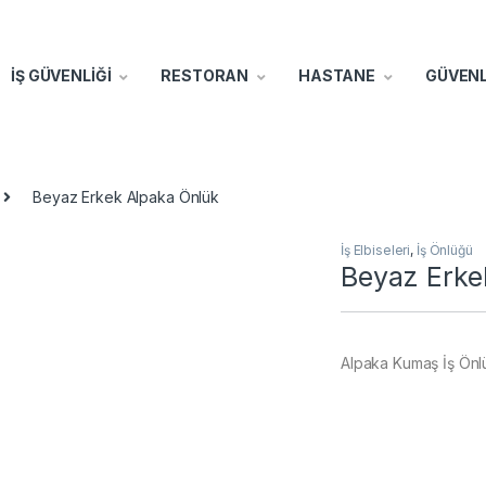
İŞ GÜVENLİĞİ
RESTORAN
HASTANE
GÜVENL
Beyaz Erkek Alpaka Önlük
İş Elbiseleri
,
İş Önlüğü
Beyaz Erke
Alpaka Kumaş İş Önl