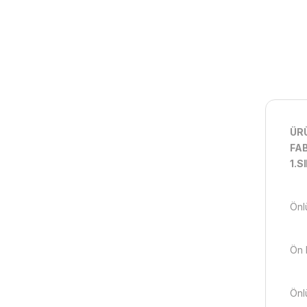
ÜRÜ
FA
1.S
Önlü
Ön k
Önlü