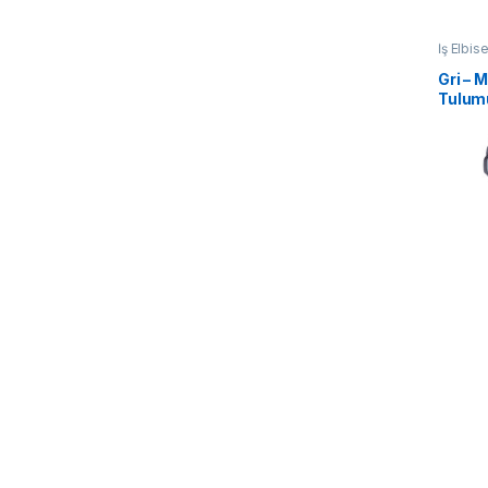
İş Elbise
Gri – 
Tulum