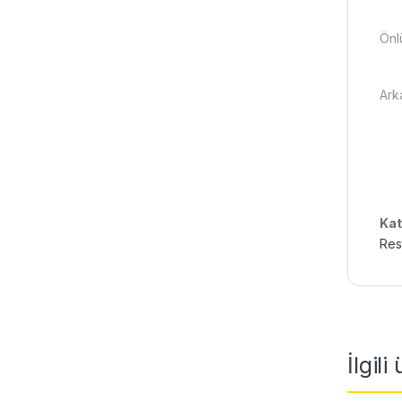
Önl
Ark
Kat
Res
İlgili