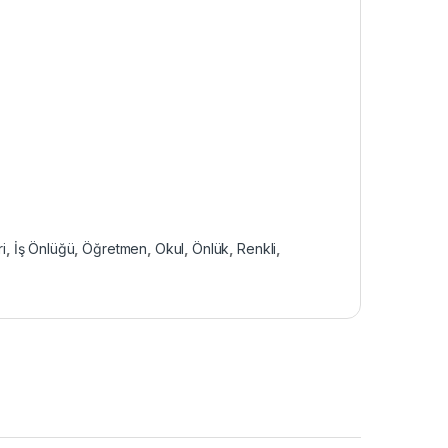
ri
,
İş Önlüğü
,
Öğretmen
,
Okul
,
Önlük
,
Renkli
,