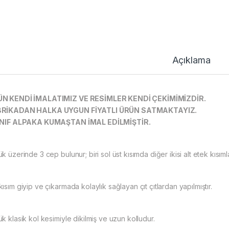
Açıklama
N KENDİ İMALATIMIZ VE RESİMLER KENDİ ÇEKİMİMİZDİR.
BRİKADAN HALKA UYGUN FİYATLI ÜRÜN SATMAKTAYIZ.
INIF ALPAKA KUMAŞTAN İMAL EDİLMİŞTİR.
k üzerinde 3 cep bulunur; biri sol üst kısımda diğer ikisi alt etek kısım
ısım giyip ve çıkarmada kolaylık sağlayan çıt çıtlardan yapılmıştır.
k klasik kol kesimiyle dikilmiş ve uzun kolludur.