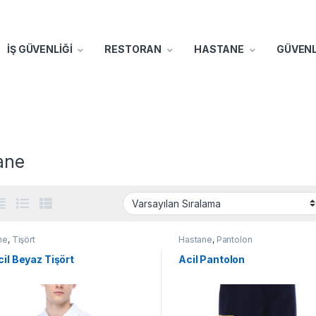
İŞ GÜVENLİĞİ
RESTORAN
HASTANE
GÜVENL
ane
ne
,
Tişört
Hastane
,
Pantolon
cil Beyaz Tişört
Acil Pantolon