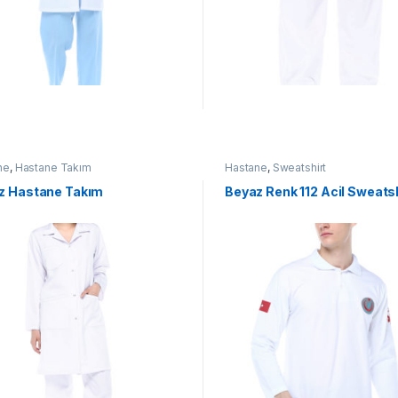
ne
,
Hastane Takım
Hastane
,
Sweatshirt
z Hastane Takım
Beyaz Renk 112 Acil Sweats