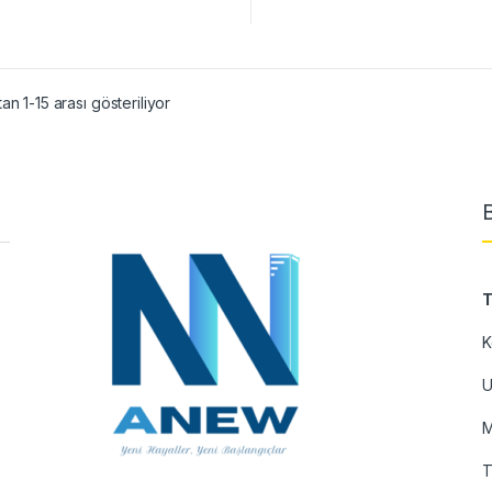
an 1-15 arası gösteriliyor
T
K
U
M
T