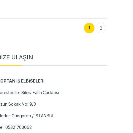
1
2
BİZE ULAŞIN
OPTAN İŞ ELBİSELERİ
eresteciler Sitesi Fatih Caddesi
zun Sokak No: 9/3
erter-Güngören / İSTANBUL
el:
05321703062