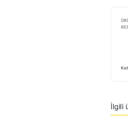
ÜRÜ
RES
Kat
İlgili