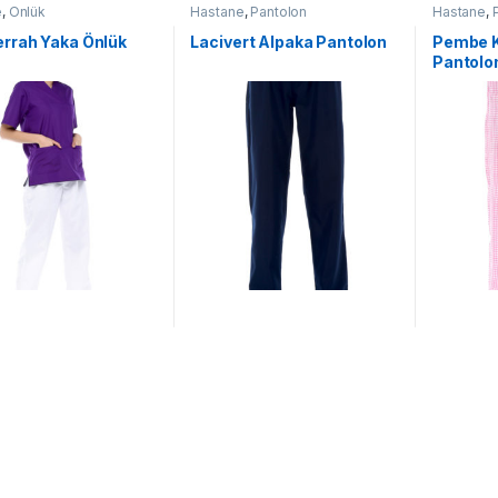
e
,
Önlük
Hastane
,
Pantolon
Hastane
,
rrah Yaka Önlük
Lacivert Alpaka Pantolon
Pembe K
Pantolo