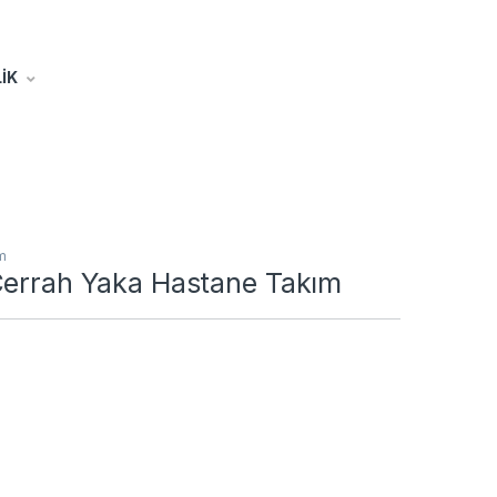
İK
m
Cerrah Yaka Hastane Takım