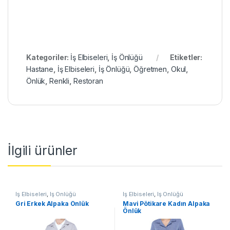
Kategoriler:
İş Elbiseleri
,
İş Önlüğü
Etiketler:
Hastane
,
İş Elbiseleri
,
İş Önlüğü
,
Öğretmen
,
Okul
,
Önlük
,
Renkli
,
Restoran
İlgili ürünler
İş Elbiseleri
,
İş Önlüğü
İş Elbiseleri
,
İş Önlüğü
Gri Erkek Alpaka Önlük
Mavi Pötikare Kadın Alpaka
Önlük