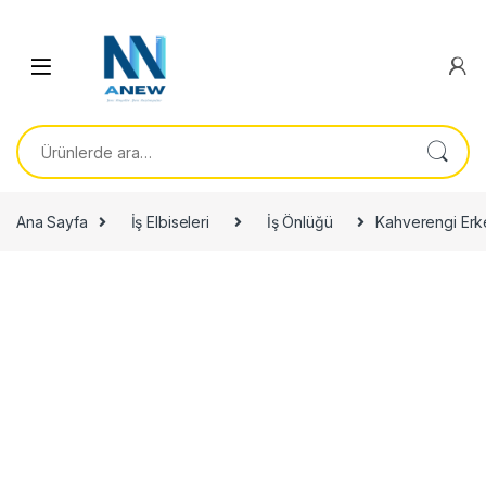
Ara:
Ana Sayfa
İş Elbiseleri
İş Önlüğü
Kahverengi Erk