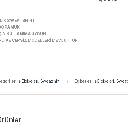
PLİK SWEATSHİRT
00 PAMUK
İÇİN KULLANIMA UYGUN
Lİ VE CEPSİZ MODELLERİ MEVCUTTUR .
egoriler:
İş Elbiseleri
,
Sweatshirt
Etiketler:
İş Elbiseleri
,
Sweats
 ürünler