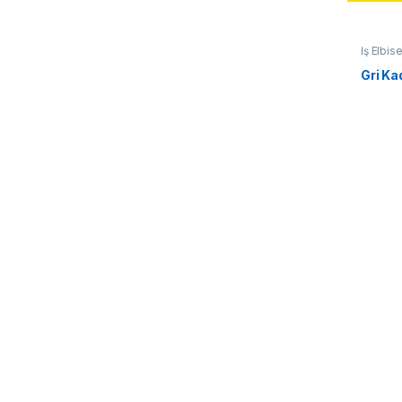
İş Elbise
Gri Ka