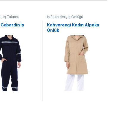
ri
,
İş Tulumu
İş Elbiseleri
,
İş Önlüğü
 Gabardin İş
Kahverengi Kadın Alpaka
Önlük