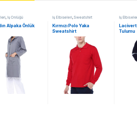
leri
,
İş Önlüğü
İş Elbiseleri
,
Sweatshirt
İş Elbisele
dın Alpaka Önlük
Kırmızı Polo Yaka
Lacivert
Sweatshirt
Tulumu