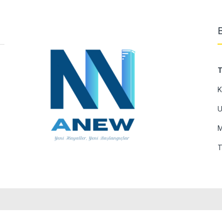
T
K
U
M
T