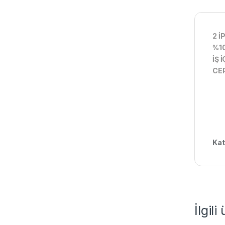
2 İ
%1
İŞ 
CEP
Kat
İlgili