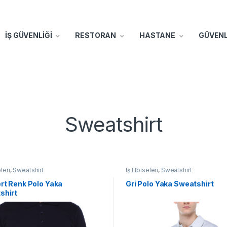
İŞ GÜVENLİĞİ
RESTORAN
HASTANE
GÜVENL
Sweatshirt
leri
,
Sweatshirt
İş Elbiseleri
,
Sweatshirt
rt Renk Polo Yaka
Gri Polo Yaka Sweatshirt
shirt