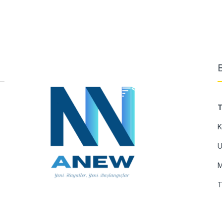
T
K
U
M
T