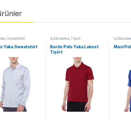
 ürünler
leri
,
Sweatshirt
İş Elbiseleri
,
Tişört
İş Elbisele
lo Yaka Sweatshirt
Bordo Polo Yaka Lakost
Mavi Pol
Tişört