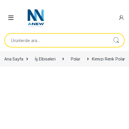
Ara:
Ana Sayfa
İş Elbiseleri
Polar
Kırmızı Renk Polar