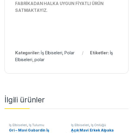
FABRİKADAN HALKA UYGUN FİYATLI ÜRÜN
SATMAKTAYIZ.
Kategoriler:
İş Elbiseleri
,
Polar
Etiketler:
İş
Elbiseleri
,
polar
İlgili ürünler
İş Elbiseleri
,
İş Tulumu
İş Elbiseleri
,
İş Önlüğü
Gri – Mavi Gabardin İş
Açık Mavi Erkek Alpaka