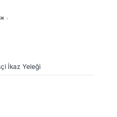
İK
şçi İkaz Yeleği