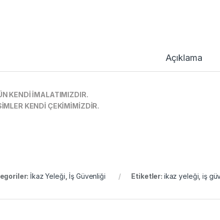
Açıklama
N KENDİ İMALATIMIZDIR.
İMLER KENDİ ÇEKİMİMİZDİR.
egoriler:
İkaz Yeleği
,
İş Güvenliği
Etiketler:
ikaz yeleği
,
iş gü