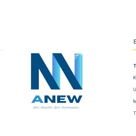
T
K
U
M
T