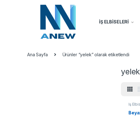
İŞ ELBİSELERİ
Ana Sayfa
Ürünler “yelek” olarak etiketlendi
yele
İş Elbi
Beyaz