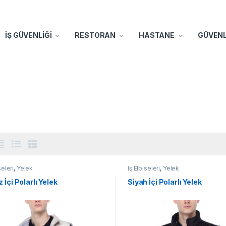
İŞ GÜVENLİĞİ
RESTORAN
HASTANE
GÜVENL
k
seleri
,
Yelek
İş Elbiseleri
,
Yelek
 İçi Polarlı Yelek
Siyah İçi Polarlı Yelek