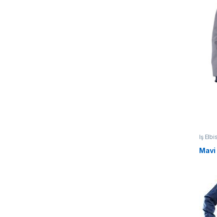
İş Elbi
Mavi