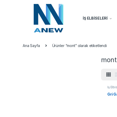
İŞ ELBİSELERİ
Ana Sayfa
Ürünler “mont” olarak etiketlendi
mont
İş Elbi
Gri G