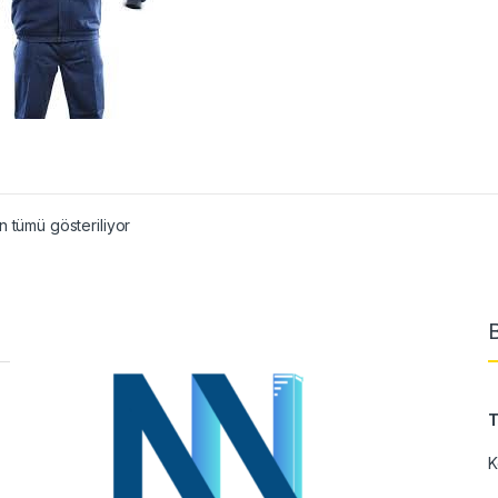
 tümü gösteriliyor
T
K