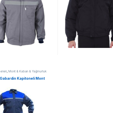
seleri
,
Mont & Kaban & Yağmurluk
 Gabardin Kapitoneli Mont